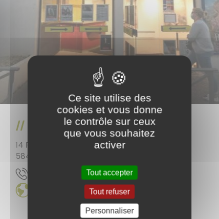
Ce site utilise des
cookies et vous donne
le contrôle sur ceux
Cinéma Le Crystal Palace
que vous souhaitez
activer
14 Rue de Bourgogne
58400
La Charité sur Loire
64 64 12 68 30
Tout accepter
Tout refuser
Personnaliser