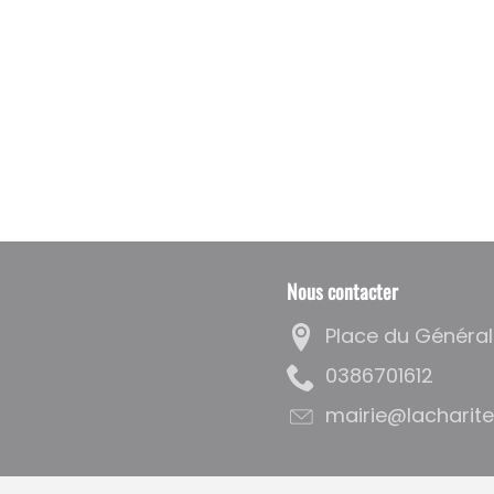
Nous contacter
Place du Général
2161076830
rf.eriolrusetirah