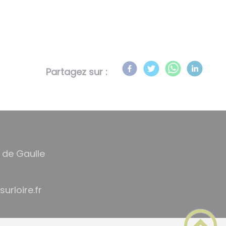
Partagez sur :
 de Gaulle
cal@eiriam