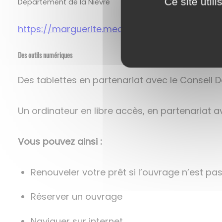
Ce site util
Département de la Nièvre
https://marguerite.mediatheques.fr/
Des outils numériques
Des tablettes en partenariat avec le Conseil 
Un ordinateur en libre accès, en partenariat a
Vous pouvez ainsi :
Renouveler votre prêt si l’ouvrage n’est pa
Réserver un ouvrage
Naviguer sur internet