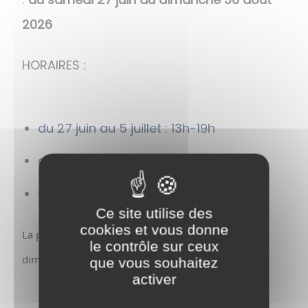
2026
HORAIRES :
du 27 juin au 5 juillet : 13h-19h
du 6 juillet au 16 août : 10h-20h
du 17 au 30 août : 10h-19h
Ce site utilise des
cookies et vous donne
La piscine des Clairs Bassins sera fermée à partir du 
le contrôle sur ceux
dimanche 21 juin au soir. 
que vous souhaitez
activer