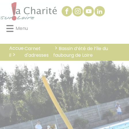
Lien
Lien
Lien
Lien
Panneau de gestion des cookies
d'accès
d'accès
d'accès
d'accès
rapide
rapide
rapide
rapide
au
au
à
au
Menu
menu
contenu
la
pied
principal
recherche
de
page
Accue
Carnet
Bassin d’été de l’île du
d'adresses
il
faubourg de Loire