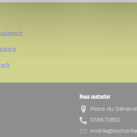
urloire.fr
oire.fr
e.fr
Nous contacter
Place du Général
2161076830
rf.eriolrusetirah