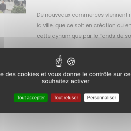
De nouveaux commerces viennent ré
la ville, que ce soit en création ou
cette dynamique par le Fonds de s
 que de voir s’étoffer l’offre et la demande afin d
ise des cookies et vous donne le contrôle sur 
souhaitez activer
Tout accepter
Tout refuser
Personnaliser