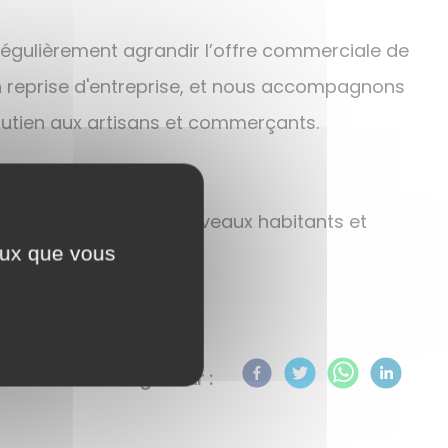
gulièrement agrandir l’offre commerciale de
 en reprise d'entreprise, et nous accompagnons
outien aux artisans et commerçants.
’attirer touristes et nouveaux habitants et
ceux que vous
Partagez sur :